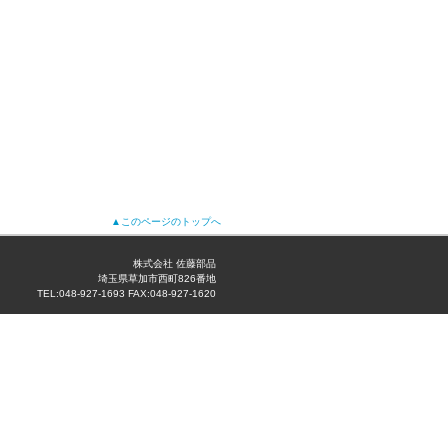
▲このページのトップへ
株式会社 佐藤部品
埼玉県草加市西町826番地
TEL:048-927-1693 FAX:048-927-1620