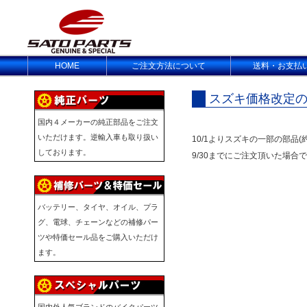
HOME
ご注文方法について
送料・お支払
スズキ価格改定
国内４メーカーの純正部品をご注文
いただけます。逆輸入車も取り扱い
10/1よりスズキの一部の部品(
しております。
9/30までにご注文頂いた場
バッテリー、タイヤ、オイル、プラ
グ、電球、チェーンなどの補修パー
ツや特価セール品をご購入いただけ
ます。