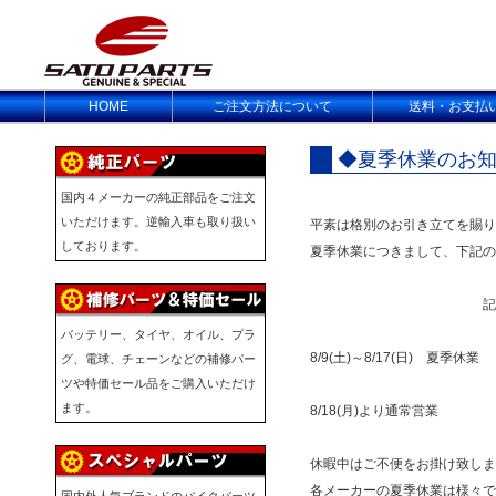
HOME
ご注文方法について
送料・お支払
◆夏季休業のお
国内４メーカーの純正部品をご注文
いただけます。逆輸入車も取り扱い
平素は格別のお引き立てを賜り
しております。
夏季休業につきまして、下記の
記
バッテリー、タイヤ、オイル、プラ
8/9(土)～8/17(日) 夏季休業
グ、電球、チェーンなどの補修パー
ツや特価セール品をご購入いただけ
ます。
8/18(月)より通常営業
休暇中はご不便をお掛け致しま
各メーカーの夏季休業は様々で