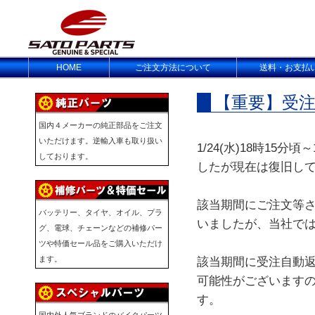
HOME
ご注文方法について
送料・お支払
【重要】受
国内４メーカーの純正部品をご注文
いただけます。逆輸入車も取り扱い
1/24(水)18時15
しております。
したが現在は復旧し
該当期間にご注文等
バッテリー、タイヤ、オイル、プラ
いましたが、当社で
グ、電球、チェーンなどの補修パー
ツや特価セール品をご購入いただけ
ます。
該当期間に受注自動
可能性がございます
す。