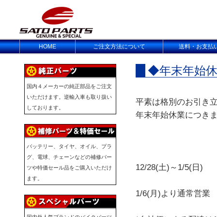
HOME
ご注文方法について
送料・お支払
◆年末年始
国内４メーカーの純正部品をご注文
いただけます。逆輸入車も取り扱い
平素は格別のお引き
しております。
年末年始休業につき
バッテリー、タイヤ、オイル、プラ
グ、電球、チェーンなどの補修パー
12/28(土)～1/5(
ツや特価セール品をご購入いただけ
ます。
1/6(月)より通常営業