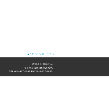
▲このページのトップへ
株式会社 佐藤部品
埼玉県草加市西町826番地
TEL:048-927-1693 FAX:048-927-1620