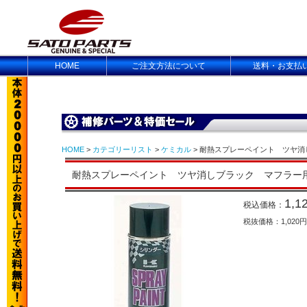
HOME
ご注文方法について
送料・お支払
HOME
>
カテゴリーリスト
>
ケミカル
> 耐熱スプレーペイント ツヤ消しブ
耐熱スプレーペイント ツヤ消しブラック マフラー用 J50
1,1
税込価格：
税抜価格：1,020円