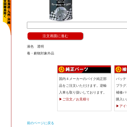
液色 透明
毒・劇物対象外品
国内４メーカーのバイク純正部
バッテ
品をご注文いただけます。逆輸
プラグ
入車も取り扱いしております。
補修パ
▶ご注文／お見積り
購入い
▶アイ
前のページに戻る