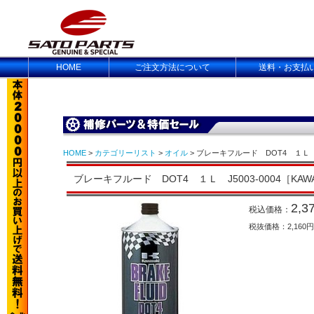
HOME
ご注文方法について
送料・お支払
HOME
>
カテゴリーリスト
>
オイル
> ブレーキフルード DOT4 １Ｌ J5
ブレーキフルード DOT4 １Ｌ J5003-0004［KAWA
2,3
税込価格：
税抜価格：2,160円