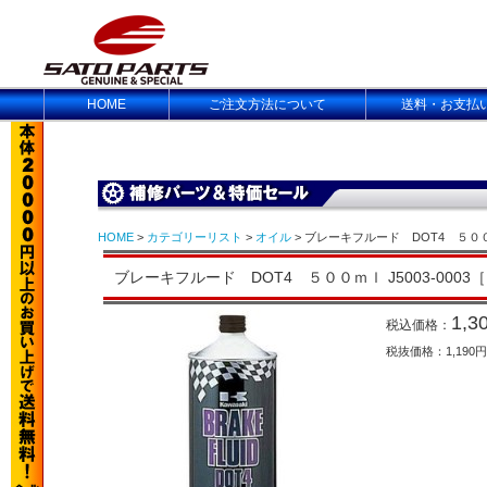
HOME
ご注文方法について
送料・お支払
HOME
>
カテゴリーリスト
>
オイル
> ブレーキフルード DOT4 ５００ｍｌ
ブレーキフルード DOT4 ５００ｍｌ J5003-0003［K
1,3
税込価格：
税抜価格：1,190円