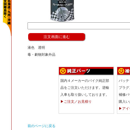
液色 透明
毒・劇物対象外品
国内４メーカーのバイク純正部
バッテ
品をご注文いただけます。逆輸
プラグ
入車も取り扱いしております。
補修パ
▶ご注文／お見積り
購入い
▶アイ
前のページに戻る