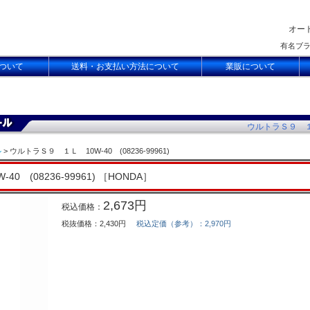
オー
有名ブ
ついて
送料・お支払い方法について
業販について
ウルトラＳ９ １Ｌ 
ル
> ウルトラＳ９ １Ｌ 10W-40 (08236-99961)
 (08236-99961) ［HONDA］
2,673円
税込価格：
税抜価格：2,430円
税込定価（参考）：2,970円