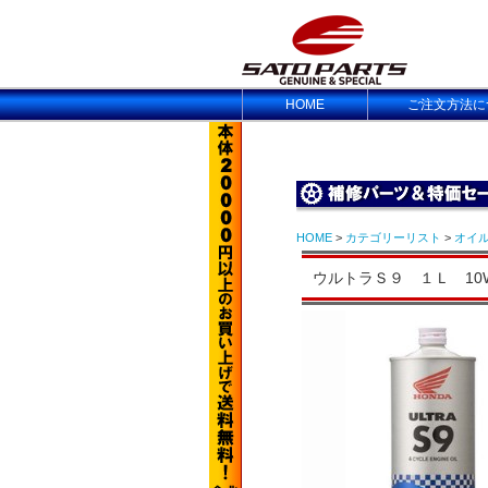
HOME
ご注文方法に
HOME
>
カテゴリーリスト
>
オイ
ウルトラＳ９ １Ｌ 10W-40