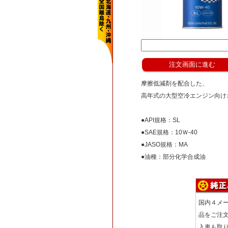
摩擦低減剤を配合した、
高年式の大型空冷エンジン向け
●API規格：SL
●SAE規格：10Ｗ-40
●JASO規格：MA
●油種：部分化学合成油
国内４メ
品をご注
入車も取