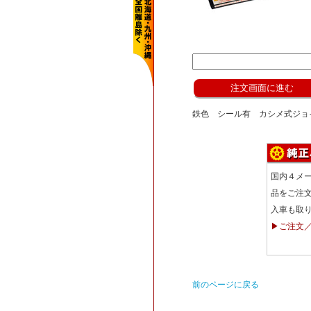
鉄色 シール有 カシメ式ジョイン
国内４メ
品をご注
入車も取
▶ご注文
前のページに戻る