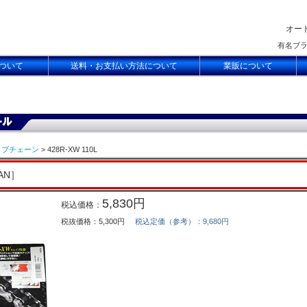
オー
有名ブ
ついて
送料・お支払い方法について
業販について
イブチェーン
> 428R-XW 110L
PAN］
5,830円
税込価格：
税抜価格：5,300円
税込定価（参考）：9,680円