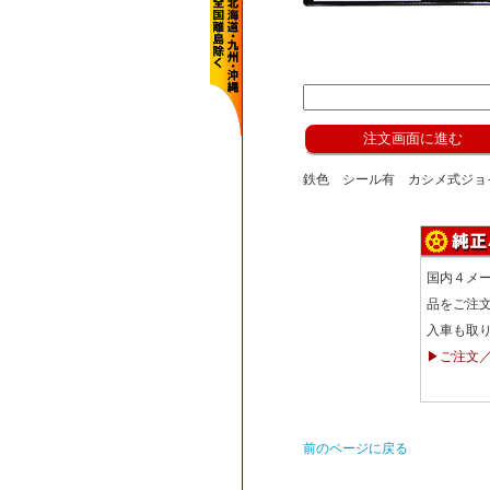
鉄色 シール有 カシメ式ジョイ
国内４メ
品をご注
入車も取
▶ご注文
前のページに戻る