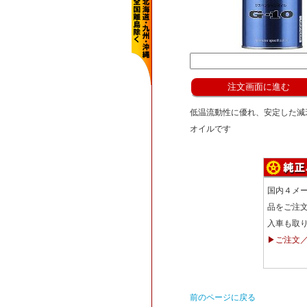
低温流動性に優れ、安定した減
オイルです
国内４メ
品をご注
入車も取
▶ご注文
前のページに戻る