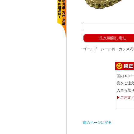
ゴールド シール有 カシメ式ジ
国内４メ
品をご注
入車も取
▶ご注文
前のページに戻る